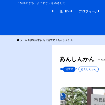
「福祉のまち、よこすか」をめざして
旧HPへ
プロフィール
ホーム
横須賀市役所
消防局
あんしんかん
あんしんかん
– c
消防局
あんしんかん