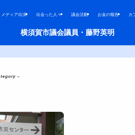
メディア出演
出会った人々
議会活動
お金の報告
カ
横須賀市議会議員・藤野英明
ategory –