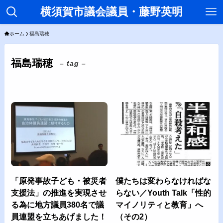
横須賀市議会議員・藤野英明
ホーム
福島瑞穂
福島瑞穂
– tag –
「原発事故子ども・被災者
僕たちは変わらなければな
支援法」の推進を実現させ
らない／Youth Talk「性的
る為に地方議員380名で議
マイノリティと教育」へ
員連盟を立ちあげました！
（その2）