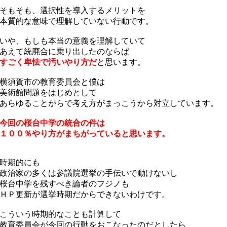
もそも、選択性を導入するメリットを
質的な意味で理解していない行動です。
や、もしも本当の意義を理解していて
えて統廃合に乗り出したのならば
すごく卑怯で汚いやり方だ
と思います。
横須賀市の教育委員会と僕は
美術館問題をはじめとして
らゆることがらで考え方がまっこうから対立しています。
今回の桜台中学の統合の件は
００％やり方がまちがっていると思います。
時期的にも
治家の多くは参議院選挙の手伝いで動けないし
台中学を残すべき論者のフジノも
Ｐ更新が選挙時期だからできないわけです。
こういう時期的なことも計算して
育委員会が今回の行動をおこなったのだとしたら