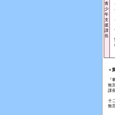
青
少
そ
年
支
援
合
課
長
様
＜
『事
無言
課長
そこ
無言