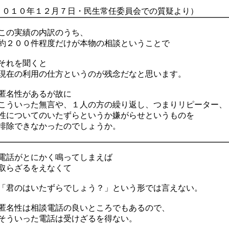
０１０年１２月７日・民生常任委員会での質疑より）
の実績の内訳のうち、
２００件程度だけが本物の相談ということで
れを聞くと
在の利用の仕方というのが残念だなと思います。
名性があるが故に
ういった無言や、１人の方の繰り返し、つまりリピーター、
についてのいたずらというか嫌がらせというものを
除できなかったのでしょうか。
話がとにかく鳴ってしまえば
らざるをえなくて
君のはいたずらでしょう？」という形では言えない。
名性は相談電話の良いところでもあるので、
ういった電話は受けざるを得ない。