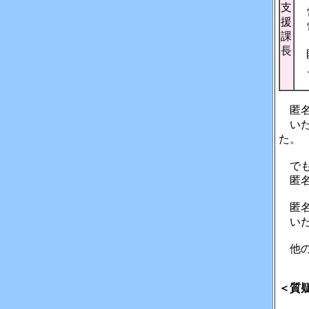
支
電
援
電
課
長
匿
こ
匿名
いた
た。
でも
匿名
匿名
いた
他の
＜質