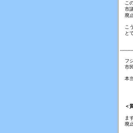
この
市議
廃止
こう
とて
--------
フジ
市民
本当
＜
まず
廃止