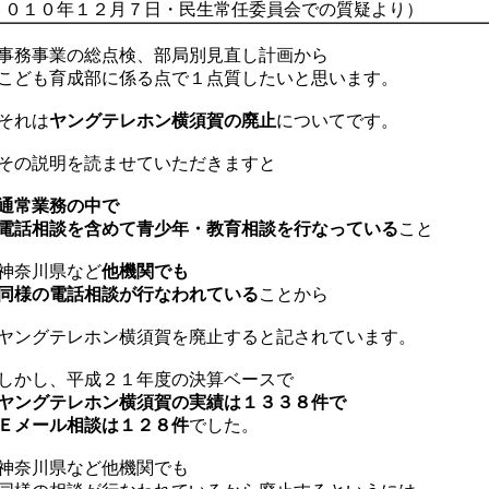
０１０年１２月７日・民生常任委員会での質疑より）
務事業の総点検、部局別見直し計画から
ども育成部に係る点で１点質したいと思います。
それは
ヤングテレホン横須賀の廃止
についてです。
の説明を読ませていただきますと
通常業務の中で
話相談を含めて青少年・教育相談を行なっている
こと
奈川県など
他機関でも
様の電話相談が行なわれている
ことから
ングテレホン横須賀を廃止すると記されています。
かし、平成２１年度の決算ベースで
ヤングテレホン横須賀の実績は１３３８件で
メール相談は１２８件
でした。
奈川県など他機関でも