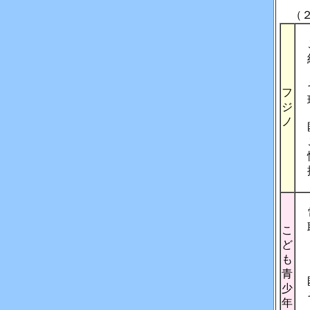
（２
こ
約
そ
フ
現
ジ
ノ
匿
こ
性
排
電
取
こ
ど
「
も
青
匿
少
そ
年