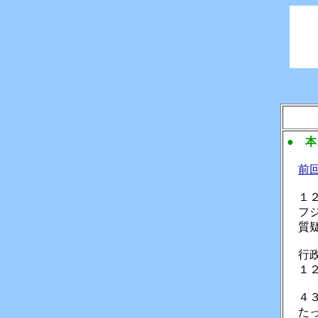
● 
前
１２
フジ
質疑
行政
１２
４３
たっ