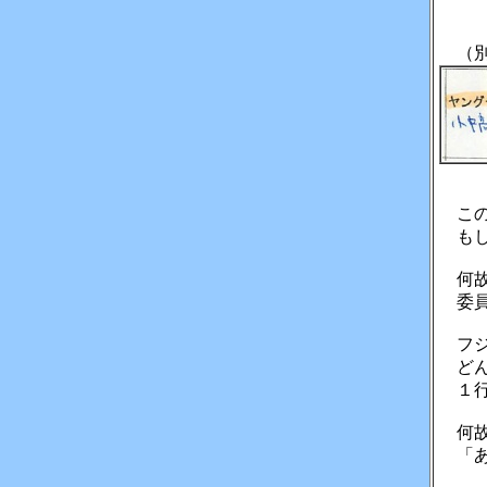
（別
この
もし
何故
委員
フジ
どん
１行
何故
「あ