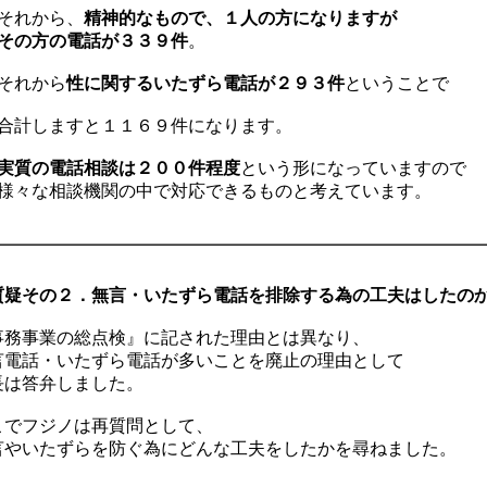
それから、
精神的なもので、１人の方になりますが
の方の電話が３３９件
。
それから
性に関するいたずら電話が２９３件
ということで
計しますと１１６９件になります。
実質の電話相談は２００件程度
という形になっていますので
々な相談機関の中で対応できるものと考えています。
質疑その２．無言・いたずら電話を排除する為の工夫はしたの
務事業の総点検』に記された理由とは異なり、
電話・いたずら電話が多いことを廃止の理由として
は答弁しました。
でフジノは再質問として、
やいたずらを防ぐ為にどんな工夫をしたかを尋ねました。