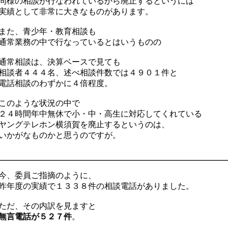
様の相談が行なわれているから廃止するというには
績として非常に大きなものがあります。
た、青少年・教育相談も
常業務の中で行なっているとはいうものの
常相談は、決算ベースで見ても
談者４４４名、述べ相談件数では４９０１件と
話相談のわずかに４倍程度。
のような状況の中で
４時間年中無休で小・中・高生に対応してくれている
ングテレホン横須賀を廃止するというのは、
かがなものかと思うのですが。
、委員ご指摘のように、
年度の実績で１３３８件の相談電話がありました。
だ、その内訳を見ますと
無言電話が５２７件
。