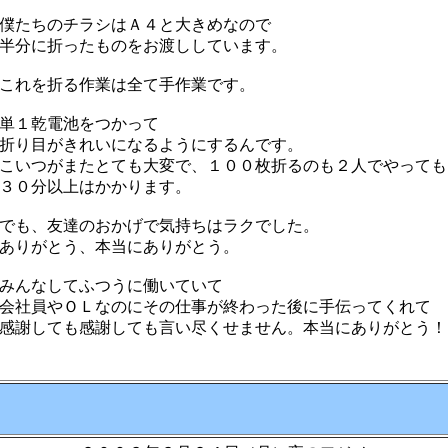
たちのチラシはＡ４と大きめなので
分に折ったものをお渡ししています。
れを折る作業は全て手作業です。
単１乾電池をつかって
折り目がきれいになるように
するんです。
いつがまたとても大変で、１００枚折るのも２人でやっても
３０分以上はかかります。
も、友達のおかげで気持ちはラクでした。
ありがとう、本当にありがとう。
みんなしてふつうに働いていて
社員やＯＬなのにその仕事が終わった後に手伝ってくれて
謝しても感謝しても言い尽くせません。本当にありがとう！