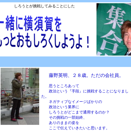
しろうとが挑戦してみることにした
藤野英明、２８歳。ただの会社員。
思うところあって
政治という『手段』に挑戦することになりまし
た。
ネガティブなイメージばかりの
政治という業界に
しろうとがどこまで通用するのか？
その挑戦の一部始終、
ありのままの姿を
ここで伝えていきたいと思います。