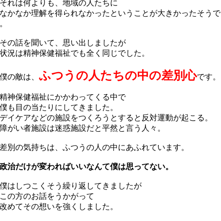
それは何よりも、地域の人たちに
かなか理解を得られなかったということが大きかったそうで
。
の話を聞いて、思い出しましたが
況は精神保健福祉でも全く同じでした。
ふつうの人たちの中の差別心
僕の敵は、
です。
神保健福祉にかかわってくる中で
僕も目の当たりにしてきました。
イケアなどの施設をつくろうとすると反対運動が起こる。
がい者施設は迷惑施設だと平然と言う人々。
別の気持ちは、ふつうの人の中にあふれています。
政治だけが変わればいいなんて僕は思ってない。
はしつこくそう繰り返してきましたが
この方のお話をうかがって
改めてその想いを強くしました。