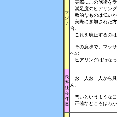
実際にこの施術を受
満足度のヒアリング
フ
数的なものは低いか
ジ
実際に参加された方
ノ
合、
これを廃止するのは
その意味で、マッサ
への
ヒアリングは行なっ
長
お一人お一人から具
寿
ん。
社
会
悪いというようなこ
課
正確なところはわか
長