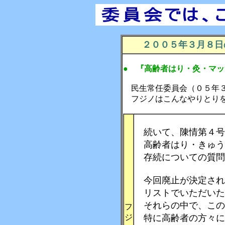
２００５年３月８日
●
『高齢者はり・灸・マッ
民生常任委員会（０５年
フジノはこんなやりとり
続いて、陳情第４号
高齢者はり・きゅう
存続についての質問
今回廃止が決定され
リストでいただいた
それらの中で、この
フ
ジ
特に高齢者の方々に