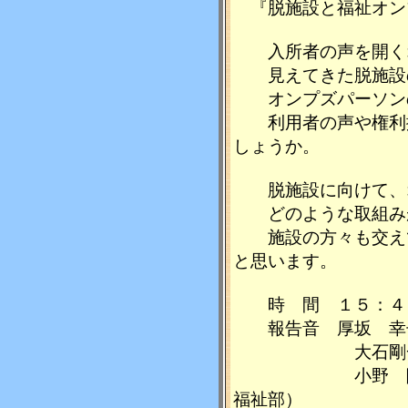
『脱施設と福祉オン
入所者の声を開くオ
見えてきた脱施設
オンプズパーソン
利用者の声や権利擁
しょうか。
脱施設に向けて、オ
どのような取組み
施設の方々も交えて
と思います。
時 間 １５：４
報告音 厚坂 幸子
大石剛一郎氏（
小野 隆一氏（
福祉部）