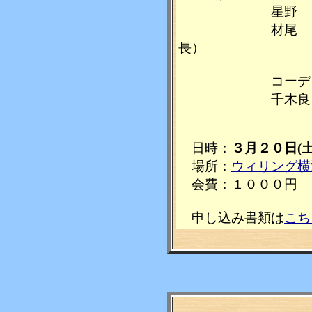
星野 茂氏（
材尾 朗氏（
長）
コーディネ
千木良 正氏（
日時：
３月２０日(
場所：
ウィリング横
会費：１０００円
申し込み書類は
こち