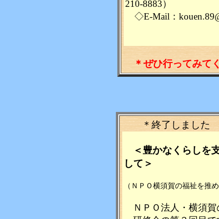
210-8883）
◇E-Mail：kouen.89@pr
＊ぜひ行ってみて
＊終了しました
＜豊かなくらしを
して＞
（ＮＰＯ横須賀の福祉を
ＮＰＯ法人・横須賀