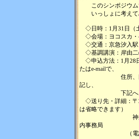
このシンポジウム
いっしょに考えて
◇日時：1月31日（土）1
◇会場：ヨコスカ・
◇交通：京急汐入駅
◇基調講演：岸由二
◇申込方法：1月28
たはe-mailで、
住所、氏名、電
記し、
下記へお送り
◇送り先・詳細：〒23
は省略できます）
神奈川県県土
内事務局
（電話：045-21