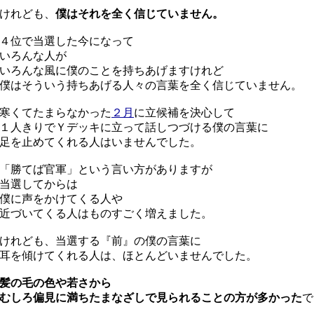
けれども、
僕はそれを全く信じていません。
４位で当選した今になって
いろんな人が
ろんな風に僕のことを持ちあげますけれど
はそういう持ちあげる人々の言葉を全く信じていません。
寒くてたまらなかった
２月
に立候補を決心して
人きりでＹデッキに立って話しつづける僕の言葉に
を止めてくれる人はいませんでした。
勝てば官軍」という言い方がありますが
当選してからは
僕に声をかけてくる人や
づいてくる人はものすごく増えました。
れども、当選する『前』の僕の言葉に
を傾けてくれる人は、ほとんどいませんでした。
髪の毛の色や若さから
しろ偏見に満ちたまなざしで見られることの方が多かった
で
。