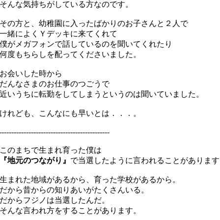
んな気持ちがしている方なのです。
の方と、幼稚園に入ったばかりのお子さんと２人で
一緒によくＹデッキに来てくれて
がメガフォンで話しているのを聞いてくれたり
度もちらしを配ってくださいました。
お会いした時から
だんなさまのお仕事のつごうで
いうちに転勤をしてしまうというのは聞いていました。
れども、こんなにも早いとは．．．。
---------------------------------------------
このまちで生まれ育った僕は
『地元のつながり』
で当選したように言われることがあります
まれた地域があるから、育った学校があるから。
から昔からの知りあいがたくさんいる。
だからフジノは当選したんだ。
んな言われ方をすることがあります。