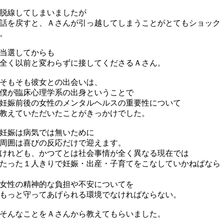
脱線してしまいましたが
を戻すと、Ａさんが引っ越してしまうことがとてもショック
。
当選してからも
く以前と変わらずに接してくださるＡさん。
そもそも彼女との出会いは、
が臨床心理学系の出身ということで
娠前後の女性のメンタルヘルスの重要性について
えていただいたことがきっかけでした。
妊娠は病気では無いために
囲は喜びの反応だけで迎えます。
れども、かつてとは社会事情が全く異なる現在では
った１人きりで妊娠・出産・子育てをこなしていかねばなら
性の精神的な負担や不安についてを
っと守ってあげられる環境でなければならない。
そんなことをＡさんから教えてもらいました。