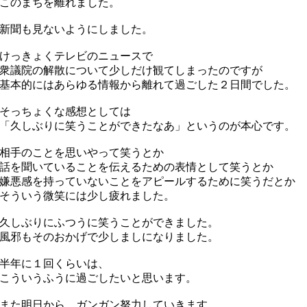
このまちを離れました。
新聞も見ないようにしました。
けっきょくテレビのニュースで
議院の解散について少しだけ観てしまったのですが
本的にはあらゆる情報から離れて過ごした２日間でした。
そっちょくな感想としては
久しぶりに笑うことができたなあ」というのが本心です。
相手のことを思いやって笑うとか
を聞いていることを伝えるための表情として笑うとか
悪感を持っていないことをアピールするために笑うだとか
ういう微笑には少し疲れました。
しぶりにふつうに笑うことができました。
邪もそのおかげで少しましになりました。
半年に１回くらいは、
ういうふうに過ごしたいと思います。
た明日から、ガンガン努力していきます。