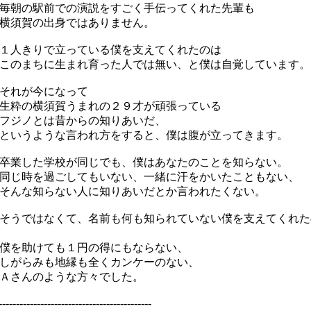
朝の駅前での演説をすごく手伝ってくれた先輩も
横須賀の出身ではありません。
人きりで立っている僕を支えてくれたのは
のまちに生まれ育った人では無い、と僕は自覚しています。
それが今になって
粋の横須賀うまれの２９才が頑張っている
フジノとは昔からの知りあいだ、
いうような言われ方をすると、僕は腹が立ってきます。
業した学校が同じでも、僕はあなたのことを知らない。
じ時を過ごしてもいない、一緒に汗をかいたこともない、
んな知らない人に知りあいだとか言われたくない。
うではなくて、名前も何も知られていない僕を支えてくれた
を助けても１円の得にもならない、
がらみも地縁も全くカンケーのない、
Ａさんのような方々でした。
--------------------------------------------