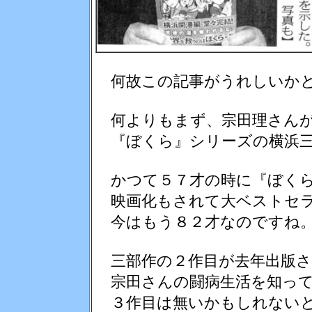
何故この記事がうれしいか
何よりもまず、宗田理さんが
『ぼくら』シリーズの横浜三
かつて５７才の時に『ぼくら
映画化もされて大ベストセラ
今はもう８２才なのですね
三部作の２作目が去年出版さ
宗田さんの闘病生活を知っ
３作目は無いかもしれないと