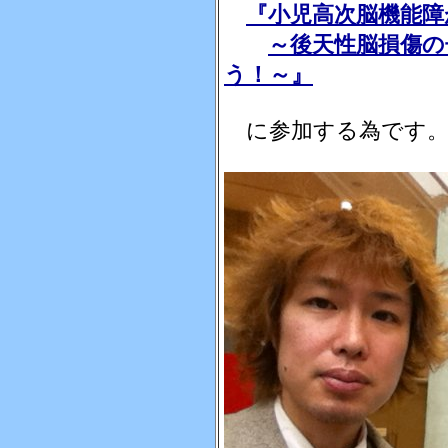
『小児高次脳機能障
～後天性脳損傷の
う！～』
に参加する為です