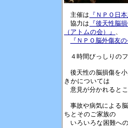
主催は
『ＮＰＯ日本
協力は
『後天性脳損
（アトムの会）』
、
『ＮＰＯ脳外傷友の
４時間びっしりのフ
後天性の脳損傷を小
きかについては
意見が分かれるとこ
事故や病気による脳
ちとそのご家族の
いろいろな困難への