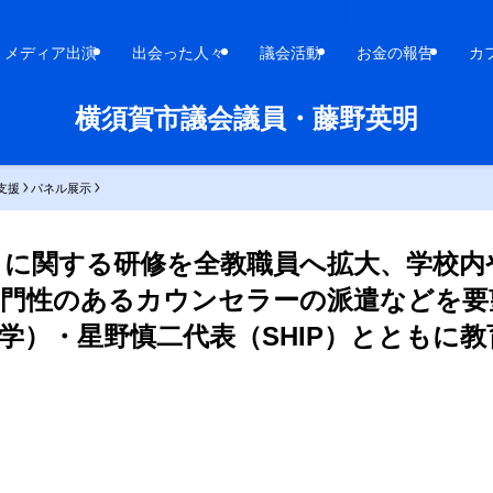
メディア出演
出会った人々
議会活動
お金の報告
カ
横須賀市議会議員・藤野英明
支援
パネル展示
ィに関する研修を全教職員へ拡大、学校内
専門性のあるカウンセラーの派遣などを要
学）・星野慎二代表（SHIP）とともに