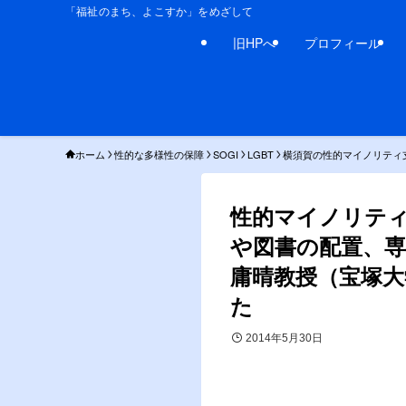
「福祉のまち、よこすか」をめざして
旧HPへ
プロフィール
ホーム
性的な多様性の保障
SOGI
LGBT
横須賀の性的マイノリティ
性的マイノリテ
や図書の配置、
庸晴教授（宝塚大
た
2014年5月30日