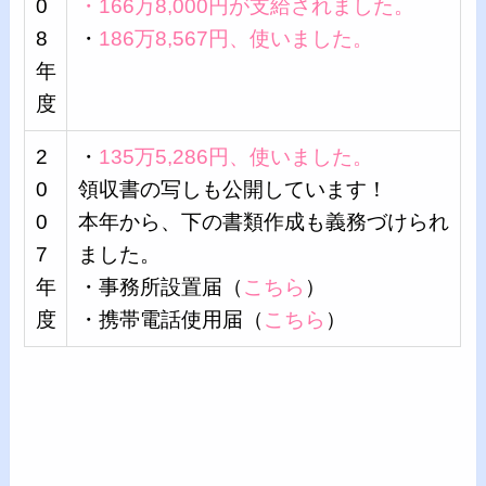
0
・166万8,000円が支給されました。
8
・
186万8,567円、使いました。
年
度
2
・
135万5,286円、使いました。
0
領収書の写しも公開しています！
0
本年から、下の書類作成も義務づけられ
7
ました。
年
・事務所設置届（
こちら
）
度
・携帯電話使用届（
こちら
）