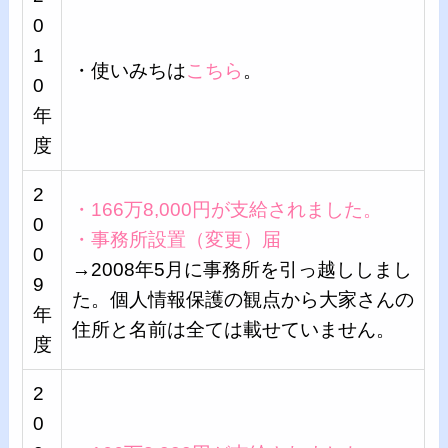
0
1
・使いみちは
こちら
。
0
年
度
2
・166万8,000円が支給されました。
0
・事務所設置（変更）届
0
→2008年5月に事務所を引っ越ししまし
9
た。個人情報保護の観点から大家さんの
年
住所と名前は全ては載せていません。
度
2
0