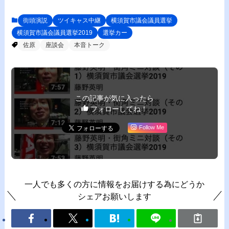
街頭演説
ツイキャス中継
横須賀市議会議員選挙
横須賀市議会議員選挙2019
選挙カー
佐原
座談会
本音トーク
この記事が気に入ったら
フォローしてね！
Follow Me
一人でも多くの方に情報をお届けする為にどうか
シェアお願いします