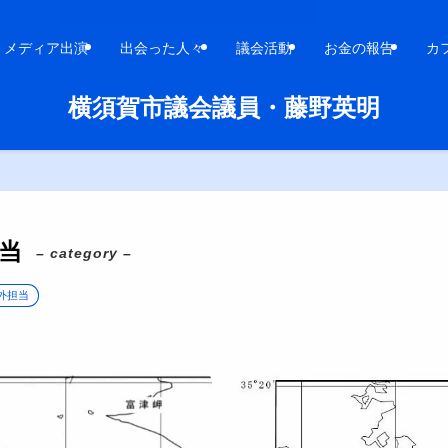
メディア出演
出会った人々
議会活動
お金の報告
カ
横須賀市議会議員・藤野英明
当
– category –
外担当