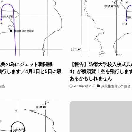
式典の為にジェット戦闘機
【報告】防衛大学校入校式典
飛行します／4月1日と5日に騒
4）が横須賀上空を飛行します
あるかもしれません
担当
2018年3月26日
政策推進部渉外担当