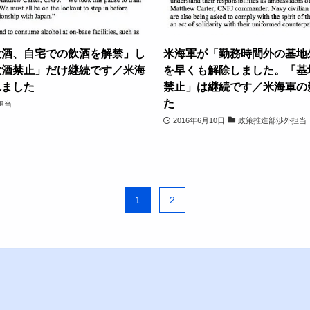
飲酒、自宅での飲酒を解禁」し
米海軍が「勤務時間外の基地
飲酒禁止」だけ継続です／米海
を早くも解除しました。「基
れました
禁止」は継続です／米海軍の
た
担当
2016年6月10日
政策推進部渉外担当
1
2