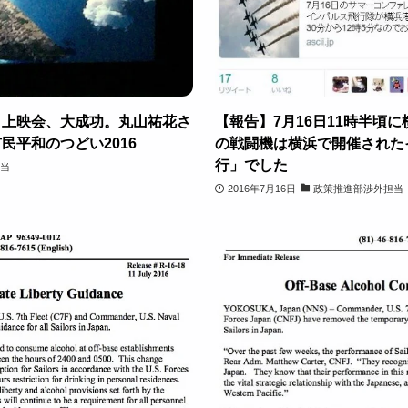
」上映会、大成功。丸山祐花さ
【報告】7月16日11時半頃
民平和のつどい2016
の戦闘機は横浜で開催された
行」でした
当
2016年7月16日
政策推進部渉外担当