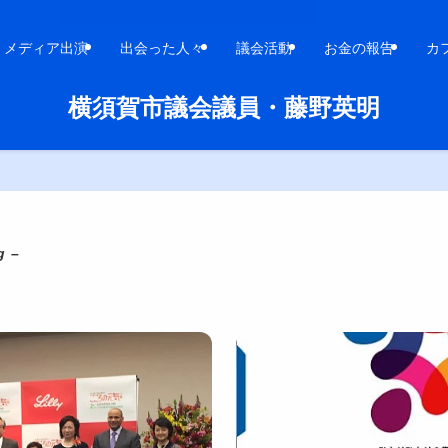
メディア出演
出会った人々
議会活動
お金の報告
カ
横須賀市議会議員・藤野英明
g –