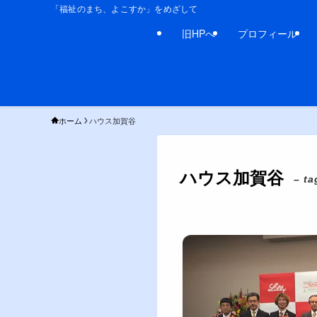
「福祉のまち、よこすか」をめざして
旧HPへ
プロフィール
ホーム
ハウス加賀谷
ハウス加賀谷
– ta