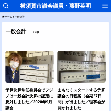
横須賀市議会議員・藤野英明
ホーム
一般会計
一般会計
– tag –
予算決算常任委員会でフジ
まもなくスタートする予算
ノは一般会計決算の認定に
議会の日程案（会期37日
反対しました／2020年9月
間）が出ました／理事会が
議会
開かれました