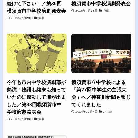
続けて下さい！／第36回
横須賀市中学校演劇発表会
横須賀市中学校演劇発表会
2018年7月28日
演劇
2019年7月28日
演劇
今年も市内中学校演劇部が
横須賀市立中学校による
熱演！物語も結末も知って
「第27回中学生の主張大
いたのに感動して涙が出ま
会」へ／神奈川新聞も報じ
した／第33回横須賀市中
てくれました
学校演劇発表会
2014年10月4日
いじめ
2016年7月30日
演劇