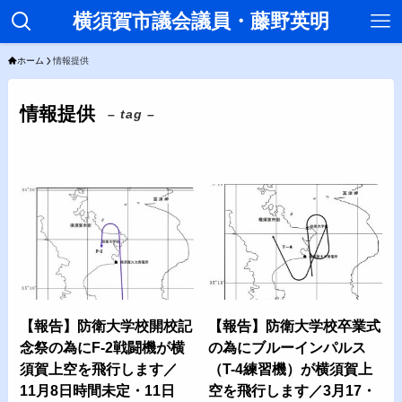
横須賀市議会議員・藤野英明
ホーム
情報提供
情報提供
– tag –
【報告】防衛大学校開校記
【報告】防衛大学校卒業式
念祭の為にF-2戦闘機が横
の為にブルーインパルス
須賀上空を飛行します／
（T-4練習機）が横須賀上
11月8日時間未定・11日
空を飛行します／3月17・