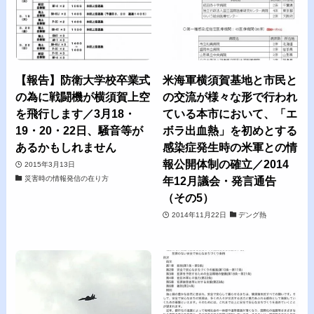
【報告】防衛大学校卒業式
米海軍横須賀基地と市民と
の為に戦闘機が横須賀上空
の交流が様々な形で行われ
を飛行します／3月18・
ている本市において、「エ
19・20・22日、騒音等が
ボラ出血熱」を初めとする
あるかもしれません
感染症発生時の米軍との情
報公開体制の確立／2014
2015年3月13日
災害時の情報発信の在り方
年12月議会・発言通告
（その5）
2014年11月22日
デング熱