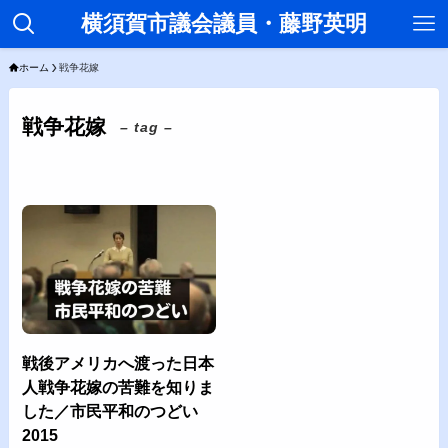
横須賀市議会議員・藤野英明
ホーム
戦争花嫁
戦争花嫁
– tag –
戦後アメリカへ渡った日本
人戦争花嫁の苦難を知りま
した／市民平和のつどい
2015