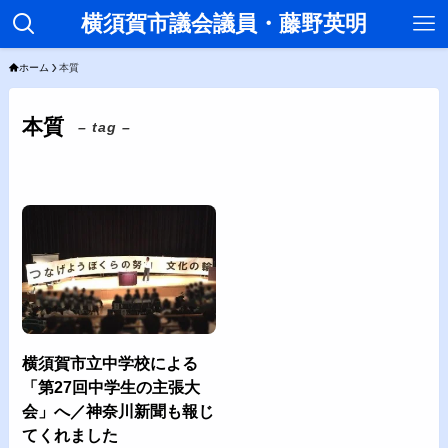
横須賀市議会議員・藤野英明
ホーム
本質
本質
– tag –
横須賀市立中学校による
「第27回中学生の主張大
会」へ／神奈川新聞も報じ
てくれました