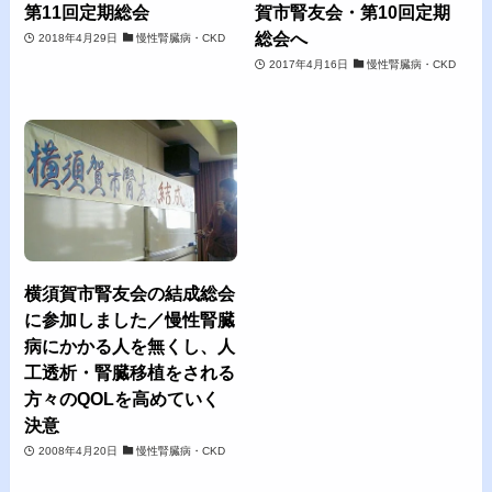
第11回定期総会
賀市腎友会・第10回定期
総会へ
2018年4月29日
慢性腎臓病・CKD
2017年4月16日
慢性腎臓病・CKD
横須賀市腎友会の結成総会
に参加しました／慢性腎臓
病にかかる人を無くし、人
工透析・腎臓移植をされる
方々のQOLを高めていく
決意
2008年4月20日
慢性腎臓病・CKD