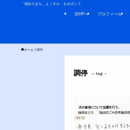
「福祉のまち、よこすか」をめざして
旧HPへ
プロフィール
ホーム
調停
調停
– tag –