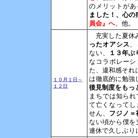
のメリットがあ
ました！、心の
員会』へ
、他。
充実した夏休み
ったオアシス
、
ない、
１３年ぶ
なコラボレーシ
た、違和感それ
は徹底的に勉強
１０月１日～
１２日
後見制度をもっ
まちでは知られ
て亡くなってし
せん、
フジノ＝
ない頃から僕を
連休で久しぶり