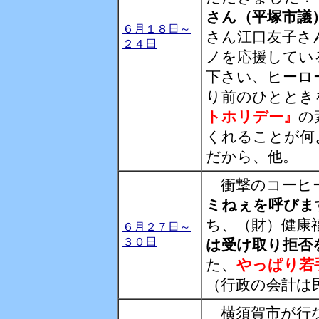
さん（平塚市議
６月１８日～
さん江口友子さ
２４日
ノを応援してい
下さい、ヒーロ
り前のひととき
トホリデー』
の
くれることが何
だから、他。
衝撃のコーヒ
ミねぇを呼びま
ち、（財）健康
６月２７日～
３０日
は受け取り拒否
た、
やっぱり若
（行政の会計は
横須賀市が行な