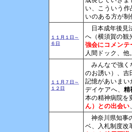
成長していきま
い、こういう作
いのある方が制
日本成年後見法
へ（横須賀の観
１１月１日～
６日
強会にコメンテ
人間ドック、他
みんなで強くな
のお誘い）、吉
記憶があいまい
１１月７日～
１２日
デイケアへ、
精
本の精神病院を
ん）との出会い
神奈川県知事の
ベ、入札制度改