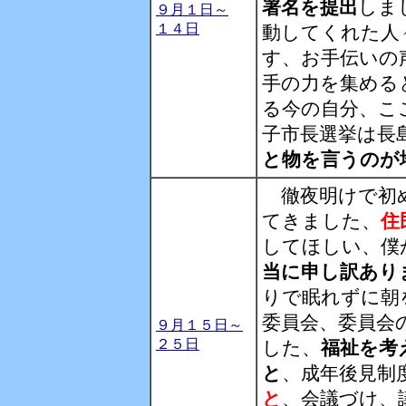
署名を提出
しま
９月１日～
１４日
動してくれた人
す、お手伝いの
手の力を集める
る今の自分、こ
子市長選挙は長
と物を言うのが
徹夜明けで初め
てきました、
住
してほしい、僕
当に申し訳あり
りで眠れずに朝
委員会、委員会
９月１５日～
２５日
した、
福祉を考
と
、成年後見制
と
、会議づけ、