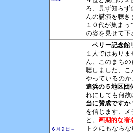
４位と葉山の２
ろ、見ず知らず
んの講演を聴き
１０代が集まっ
の姿を見せて下
ペリー記念館
１人ではありま
ん、このまちの
聴しました、こ
やっているのか
追浜の５地区団
れにしても何故
当に賛成ですか
を信じます、メ
と、
画期的な署
トクにもならな
６月９日～