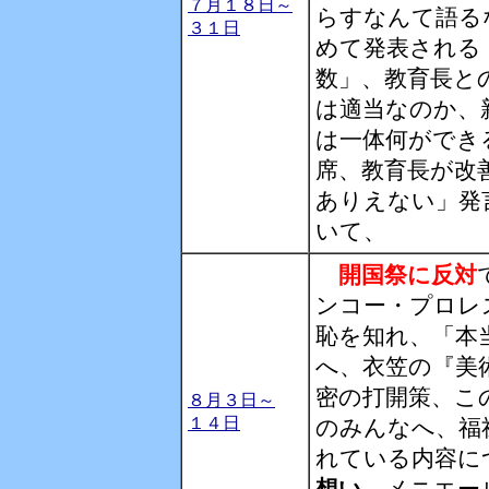
７月１８日～
らすなんて語る
３１日
めて発表される
数」、教育長と
は適当なのか、
は一体何ができ
席、教育長が改
ありえない」発
いて、
開国祭に反対
ンコー・プロレ
恥を知れ、「本
へ、衣笠の『美
密の打開策、こ
８月３日～
１４日
のみんなへ、福
れている内容に