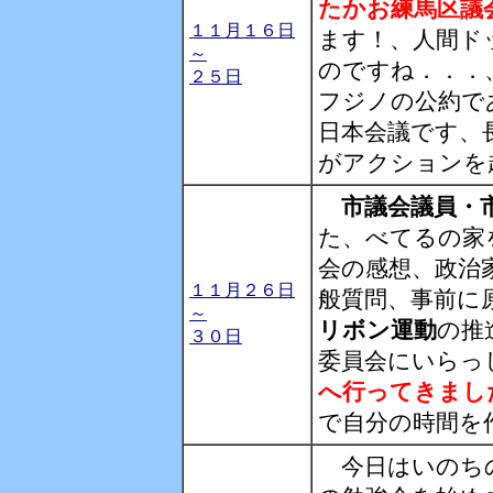
たかお練馬区議
１１月１６日
ます！、人間ド
～
のですね．．．
２５日
フジノの公約で
日本会議です、
がアクションを
市議会議員・
た、べてるの家
会の感想、政治
１１月２６日
般質問、事前に
～
リボン運動
の推
３０日
委員会にいらっ
へ行ってきまし
で自分の時間を
今日はいのちの