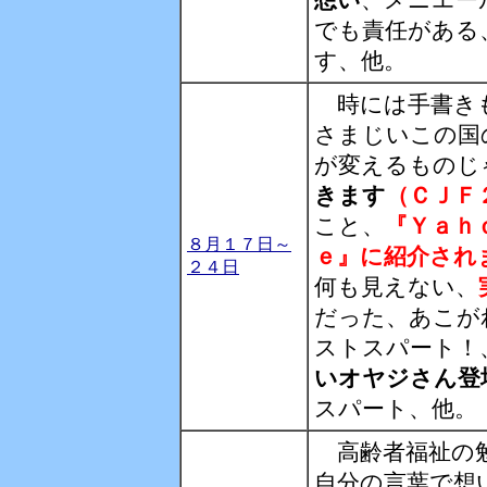
想い
、メニエー
でも責任がある
す、他。
時には手書きも
さまじいこの国
が変えるものじ
きます
（ＣＪＦ
こと、
『Ｙａｈ
８月１７日～
ｅ』に紹介され
２４日
何も見えない、
だった、あこが
ストスパート！
いオヤジさん登
スパート、他。
高齢者福祉の勉
自分の言葉で想