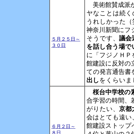
美術館賛成派
ヤなことは続く
うれしかった（
神奈川新聞にフ
そうです、
議会
５月２５日～
３０日
を話し合う場で
に「フジノＨＰ
館建設に反対の
ての発言通告書
出し
をくらいま
桜台中学校の
合学習の時間、
がりたい、
京都
会はとても遠い
館建設ストップ
６月２日～
８日