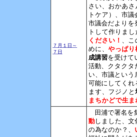
さい、おかあさ
トケア）、市議
市議会だよりを
トして作りまし
ください！
、こ
７月１日～
めに、
やっぱり
７日
成講習
を受けて
活動、クタクタ
い、市議という
可能にしてくれ
ます、フジノと
まちかどで生ま
田浦で署名を
動
しました、文
の為なのか？、