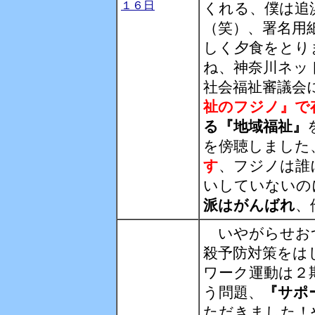
１６日
くれる、僕は追
（笑）、署名用
しく夕食をとり
ね、神奈川ネッ
社会福祉審議会
祉のフジノ』で
る『地域福祉』
を傍聴しました
す
、フジノは誰
いしていないの
派はがんばれ
、
いやがらせお
殺予防対策をは
ワーク運動は２
う問題、
『サポ
ただきました！