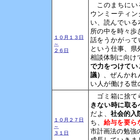
このまちにい
ウンミーティン
い、読んでいる
所の中を時々歩
１０月１３日
話をうかがって
～
という仕事、県
２６日
相談体制に向け
で力をつけてい
議）
、ぜんかれ
い人が働ける世
ゴミ箱に捨て
きない時に取る
だよ、
社会的入
１０月２７日
ち、
給与を要ら
～
市計画法の勉強
３１日