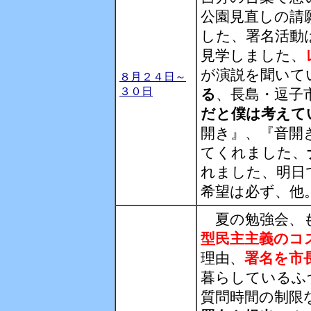
公園見直しの請
した、署名活動
見学しました、
が演説を聞いて
８月２４日～
３０日
る
、長島・逗子
だと僕は考えて
開き』、『音開
てくれました、
れました、明日
希望は必ず、他
夏の勉強会、も
型民主主義のコ
理由、
署名を市
暮らしているふ
質問時間の制限