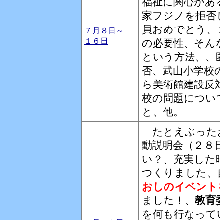
福祉に関心があ
家フジノを拒否
員おめでとう、
７月８日～
１６日
の必要性、そん
という方法、、
否、武山小学校
ら美術館建設反
校の問題につい
と、他。
たとえぶったお
動説明会（２８
い？、充実した
つくりました、
おしのイベント
ました！、
教育
を何も行なって