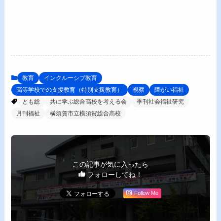
教育
インクルーシブ教育
高等学校での支援教育（特別支援教育）
視察
障がい福祉
とも総
共に学ぶ総合高校を考える会
季刊社会福祉研究
月刊福祉
横須賀市立横須賀総合高校
この記事が気に入ったら
フォローしてね！
Follow Me