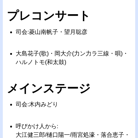
プレコンサート
司会:菱山南帆子・望月聡彦
大島花子(歌)・岡大介(力ン力ラ三線・唄)・
ハルノトモ(和太鼓)
メインステージ
司会:木内みどり
呼びかけ人から:
大江健三郎/樋口陽一/雨宮処濠・落合恵子・