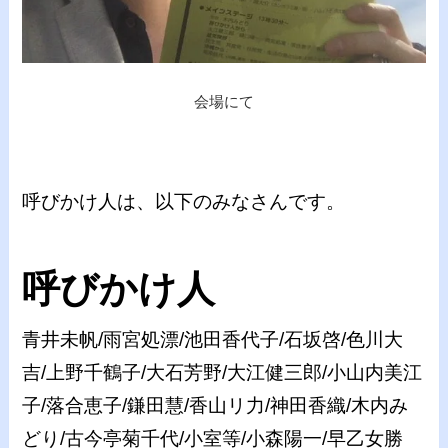
会場にて
呼びかけ人は、以下のみなさんです。
呼びかけ人
青井未帆/雨宮処漂/池田香代子/石坂啓/色川大
吉/上野千鶴子/大石芳野/大江健三郎/小山内美江
子/落合恵子/鎌田慧/香山リ力/神田香織/木内み
どり/古今亭菊千代/小室等/小森陽一/早乙女勝