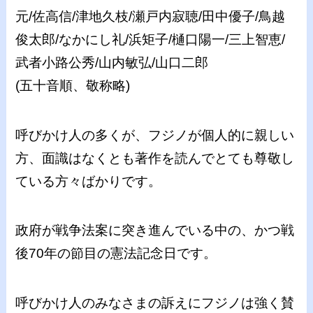
元/佐高信/津地久枝/瀬戸内寂聴/田中優子/鳥越
俊太郎/なかにし礼/浜矩子/樋口陽一/三上智恵/
武者小路公秀/山内敏弘/山口二郎
(五十音順、敬称略)
呼びかけ人の多くが、フジノが個人的に親しい
方、面識はなくとも著作を読んでとても尊敬し
ている方々ばかりです。
政府が戦争法案に突き進んでいる中の、かつ戦
後70年の節目の憲法記念日です。
呼びかけ人のみなさまの訴えにフジノは強く賛