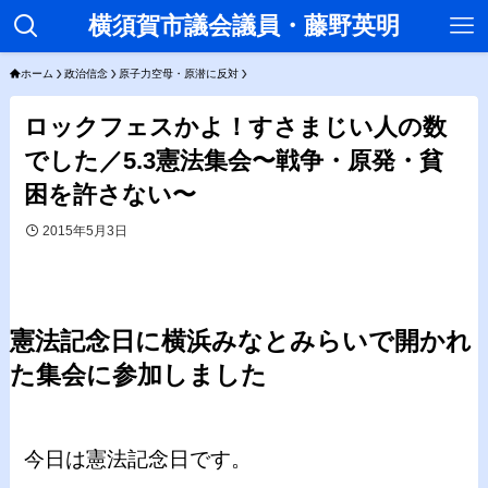
横須賀市議会議員・藤野英明
ホーム
政治信念
原子力空母・原潜に反対
ロックフェスかよ！すさまじい人の数
でした／5.3憲法集会〜戦争・原発・貧
困を許さない〜
2015年5月3日
憲法記念日に横浜みなとみらいで開かれ
た集会に参加しました
今日は憲法記念日です。