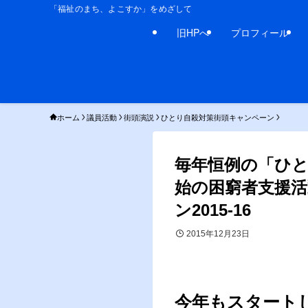
「福祉のまち、よこすか」をめざして
旧HPへ
プロフィール
ホーム
議員活動
街頭演説
ひとり自殺対策街頭キャンペーン
毎年恒例の「ひ
始の困窮者支援
ン2015-16
2015年12月23日
今年もスタート