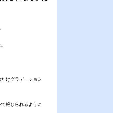
。
た。
）は人の数だけグラデーション
いで報じられるように