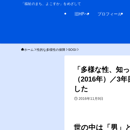
「福祉のまち、よこすか」をめざして
旧HPへ
プロフィール
ホーム
性的な多様性の保障
SOGI
「多様な性、知
（2016年）／
した
2016年11月9日
世の中は「男」