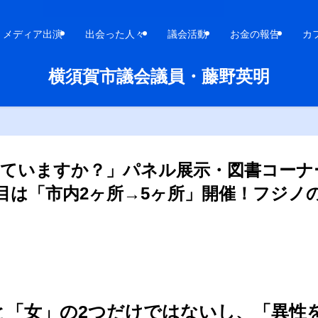
メディア出演
出会った人々
議会活動
お金の報告
カ
横須賀市議会議員・藤野英明
っていますか？」パネル展示・図書コーナ
3年目は「市内2ヶ所→5ヶ所」開催！フジ
と「女」の2つだけではないし、「異性