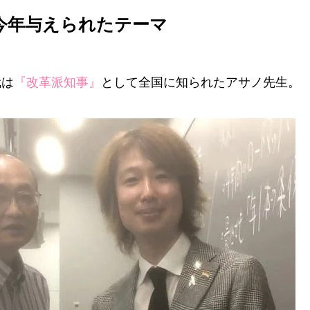
今年与えられたテーマ
代は
『改革派知事』
として全国に知られたアサノ先生。