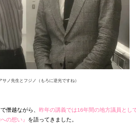
アサノ先生とフジノ（もろに逆光ですね）
前で僭越ながら、
昨年の講義では16年間の地方議員とし
治への想い』
を語ってきました。