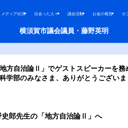
メディア出演
出会った人々
議会活動
お金の報告
カ
横須賀市議会議員・藤野英明
「地方自治論Ⅱ」でゲストスピーカーを務
科学部のみなさま、ありがとうございまし
野史郎先生の「地方自治論Ⅱ」へ