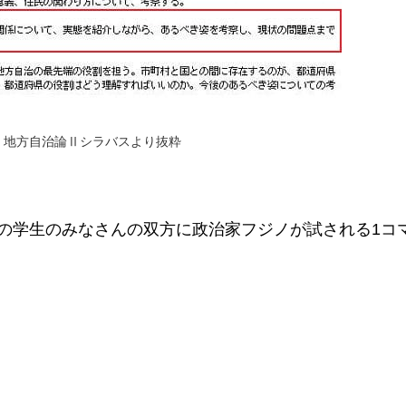
地方自治論Ⅱシラバスより抜粋
名の学生のみなさんの双方に政治家フジノが試される1コマ