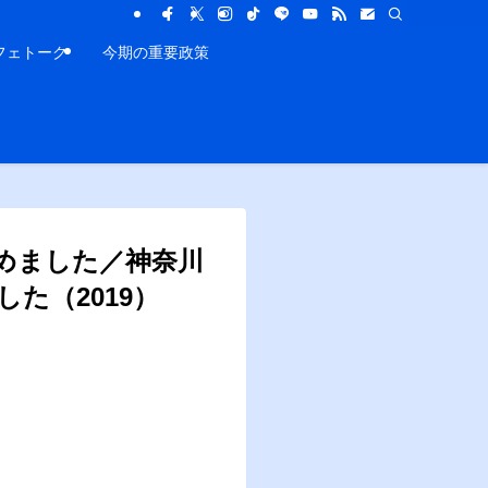
フェトーク
今期の重要政策
めました／神奈川
た（2019）