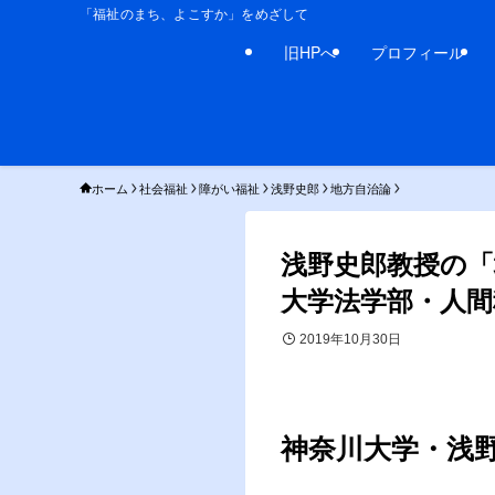
「福祉のまち、よこすか」をめざして
旧HPへ
プロフィール
ホーム
社会福祉
障がい福祉
浅野史郎
地方自治論
浅野史郎教授の
大学法学部・人間
2019年10月30日
神奈川大学・浅