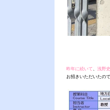
昨年に続いて
、
浅野
お招きいただいたの