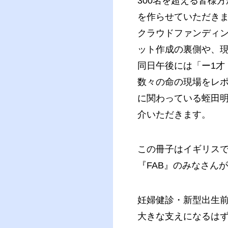
300名を超える皆様
を作らせていただき
クラウドファンディ
ット作成の裏側や、
同日午後には「ー1
数々の命の現場をレ
に関わっている蛭田
介いただきます。
この冊子はイギリス
『FAB』のみなさん
妊婦健診・新型出生前
大きな支えになるは