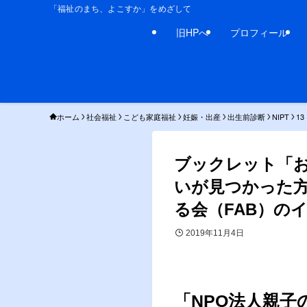
「福祉のまち、よこすか」をめざして
旧HPへ
プロフィール
ホーム
社会福祉
こども家庭福祉
妊娠・出産
出生前診断
NIPT
1
ブックレット「
いが見つかった方
る会（FAB）の
2019年11月4日
「NPO法人親子