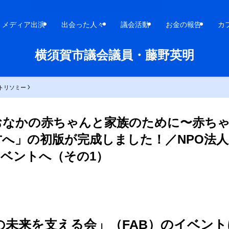
メディア出演
出会った人々
議会活動
お金の報告
カ
横須賀市議会議員・藤野英明
3トリソミー
おなかの赤ちゃんと家族のために〜赤ち
へ」の初版が完成しました！／NPO法
イベントへ（その1）
の未来を支える会」（FAB）のイベン