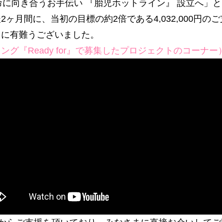
命に向き合うお手伝い 『胎児ホットライン』 設立へ」
ヶ月間に、当初の目標の約2倍である4,032,000円の
当に有難うございました。
グ『Ready for』で募集したプロジェクトのコーナー