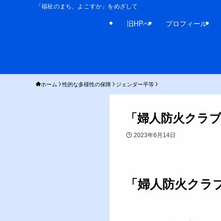
「福祉のまち、よこすか」をめざして
旧HPへ
プロフィール
ホーム
性的な多様性の保障
ジェンダー平等
「婦人防火クラ
2023年6月14日
「婦人防火クラ