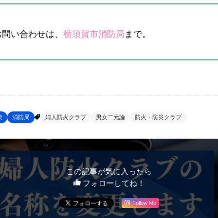
お問い合わせは、
横須賀市消防局
まで。
策
消防局
婦人防火クラブ
男女二元論
防火・防災クラブ
この記事が気に入ったら
フォローしてね！
Follow Me