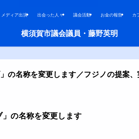
メディア出演
出会った人々
議会活動
お金の報告
カ
横須賀市議会議員・藤野英明
ブ」の名称を変更します／フジノの提案、
ブ」の名称を変更します