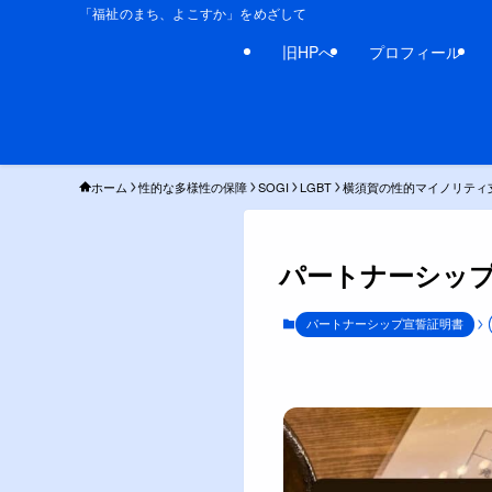
「福祉のまち、よこすか」をめざして
旧HPへ
プロフィール
ホーム
性的な多様性の保障
SOGI
LGBT
横須賀の性的マイノリティ
パートナーシッ
パートナーシップ宣誓証明書