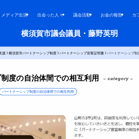
メディア出演
出会った人々
議会活動
お金の報告
カ
横須賀市議会議員・藤野英明
支援
横須賀市パートナーシップ制度
パートナーシップ宣誓証明書
パートナーシップ制
プ制度の自治体間での相互利用
– category –
パートナーシップ制度の自治体間での相互利用