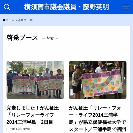
横須賀市議会議員・藤野英明
ホーム
啓発ブース
啓発ブース
– tag –
完走しました！がん征圧
がん征圧「リレー・フォ
「リレーフォーライフ
ー・ライフ2014三浦半
2014三浦半島」2日目
島」が県立保健福祉大学で
スタート／三浦半島で初開
2014年9月28日