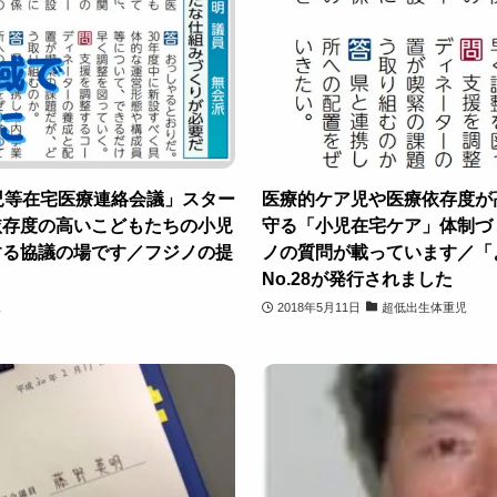
児等在宅医療連絡会議」スター
医療的ケア児や医療依存度が
依存度の高いこどもたちの小児
守る「小児在宅ケア」体制づ
する協議の場です／フジノの提
ノの質問が載っています／「
No.28が発行されました
児
2018年5月11日
超低出生体重児