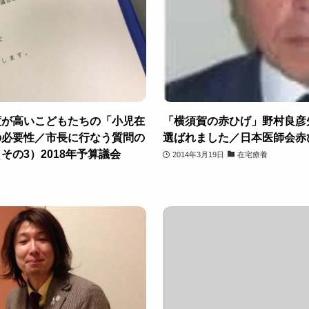
度が高いこどもたちの「小児在
「横須賀の赤ひげ」野村良彦
の必要性／市長に行なう質問の
選ばれました／日本医師会赤
の3）2018年予算議会
2014年3月19日
在宅療養