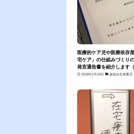
医療的ケア児や医療依存
宅ケア」の仕組みづくり
発言通告書を紹介します（そ
2018年2月19日
超低出生体重児