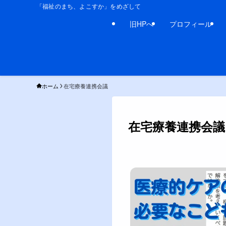
「福祉のまち、よこすか」をめざして
旧HPへ
プロフィール
ホーム
在宅療養連携会議
在宅療養連携会議