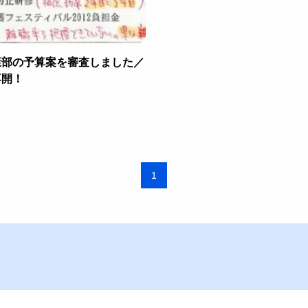
康部の予算案を審査しました／
再開！
1