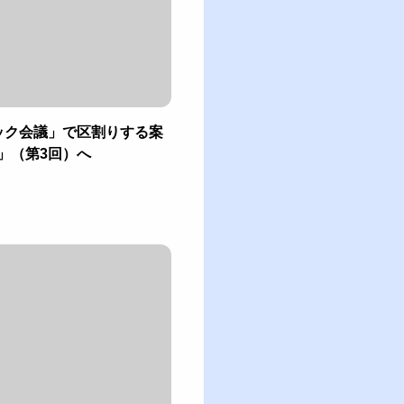
ック会議」で区割りする案
」（第3回）へ