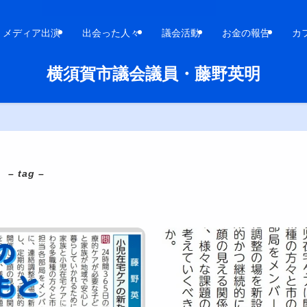
メディア出演
出会った人々
議会活動
お金の報告
カ
横須賀市議会議員・藤野英明
– tag –