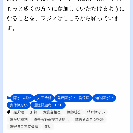
もっと多くの方々に参加していただけるように
なることを、フジノはこころから願っていま
す。
障がい福祉
人工透析
発達障がい・発達症
知的障がい
身体障がい
慢性腎臓病・CKD
先天性
加齢
意見交換会
教師社会
精神障がい
障がい種別
障害者施策検討連絡会
障害者総合支援法
障害者自立支援法
難病