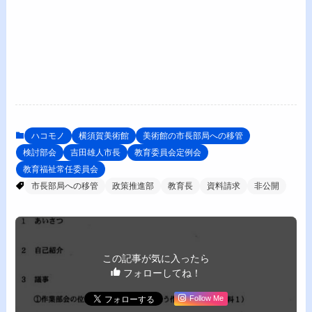
ハコモノ
横須賀美術館
美術館の市長部局への移管
検討部会
吉田雄人市長
教育委員会定例会
教育福祉常任委員会
市長部局への移管
政策推進部
教育長
資料請求
非公開
この記事が気に入ったら
フォローしてね！
Follow Me