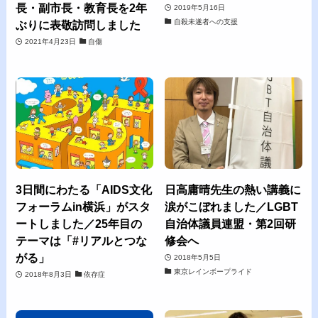
長・副市長・教育長を2年
2019年5月16日
自殺未遂者への支援
ぶりに表敬訪問しました
2021年4月23日
自傷
3日間にわたる「AIDS文化
日高庸晴先生の熱い講義に
フォーラムin横浜」がスタ
涙がこぼれました／LGBT
ートしました／25年目の
自治体議員連盟・第2回研
テーマは「#リアルとつな
修会へ
がる」
2018年5月5日
東京レインボープライド
2018年8月3日
依存症