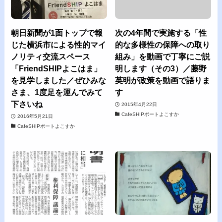
朝日新聞が1面トップで報
次の4年間で実施する「性
じた横浜市による性的マイ
的な多様性の保障への取り
ノリティ交流スペース
組み」を動画で丁寧にご説
「FriendSHIPよこはま」
明します（その3）／藤野
を見学しました／ぜひみな
英明が政策を動画で語りま
さま、1度足を運んでみて
す
下さいね
2015年4月22日
CafeSHIPポートよこすか
2016年5月21日
CafeSHIPポートよこすか