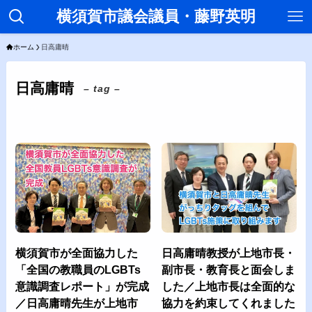
横須賀市議会議員・藤野英明
ホーム
日高庸晴
日高庸晴
– tag –
横須賀市が全面協力した
日高庸晴教授が上地市長・
「全国の教職員のLGBTs
副市長・教育長と面会しま
意識調査レポート」が完成
した／上地市長は全面的な
／日高庸晴先生が上地市
協力を約束してくれました