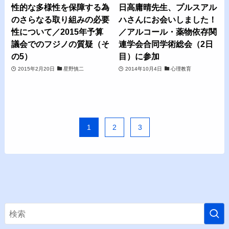
性的な多様性を保障する為
日高庸晴先生、プルスアル
のさらなる取り組みの必要
ハさんにお会いしました！
性について／2015年予算
／アルコール・薬物依存関
議会でのフジノの質疑（そ
連学会合同学術総会（2日
の5）
目）に参加
2015年2月20日
星野慎二
2014年10月4日
心理教育
1
2
3