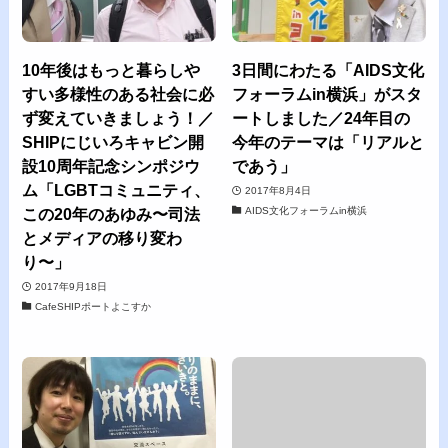
10年後はもっと暮らしや
3日間にわたる「AIDS文化
すい多様性のある社会に必
フォーラムin横浜」がスタ
ず変えていきましょう！／
ートしました／24年目の
SHIPにじいろキャビン開
今年のテーマは「リアルと
設10周年記念シンポジウ
であう」
ム「LGBTコミュニティ、
2017年8月4日
AIDS文化フォーラムin横浜
この20年のあゆみ〜司法
とメディアの移り変わ
り〜」
2017年9月18日
CafeSHIPポートよこすか