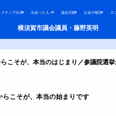
メディア出演
出会った人々
議会活動
お金の報告
カ
横須賀市議会議員・藤野英明
からこそが、本当のはじまり／参議院選挙
からこそが、本当の始まりです