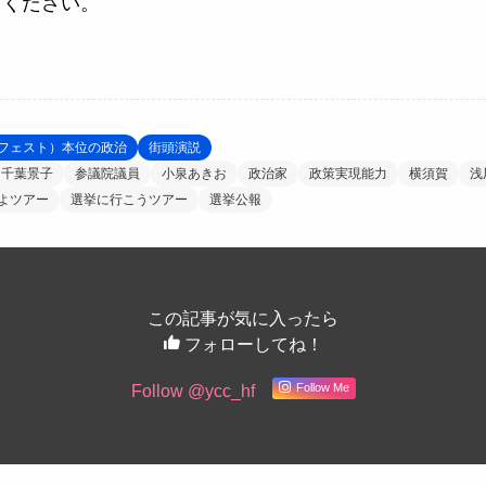
てください。
フェスト）本位の政治
街頭演説
千葉景子
参議院議員
小泉あきお
政治家
政策実現能力
横須賀
浅
よツアー
選挙に行こうツアー
選挙公報
この記事が気に入ったら
フォローしてね！
Follow Me
Follow @ycc_hf