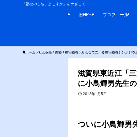
「福祉のまち、よこすか」をめざして
旧HPへ
プロフィール
ホーム
社会保障
医療
在宅療養
みんなで支える在宅療養シンポジウ
滋賀県東近江「
に小鳥輝男先生
2013年1月5日
ついに小鳥輝男