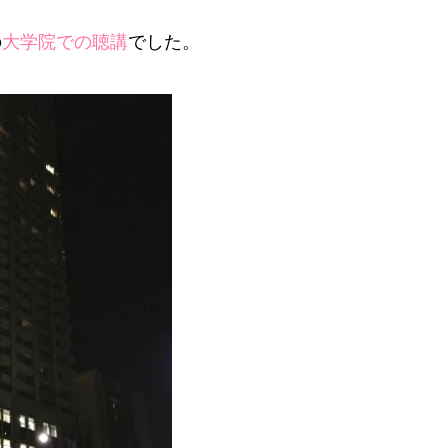
の
大学院での聴講
でした。