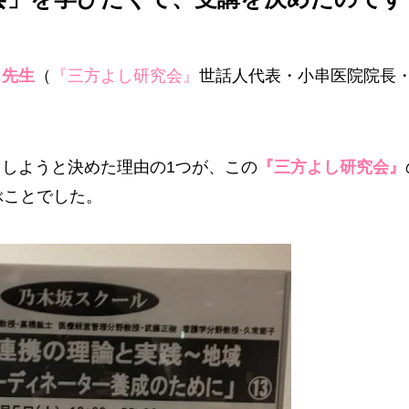
男先生
（
『三方よし研究会』
世話人代表・小串医院院長
しようと決めた理由の1つが、この
『三方よし研究会』
ぶことでした。