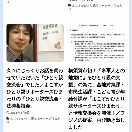
り
よこすかひとり親サポーターズひまわ
り
久々にじっくりお話を伺わ
横須賀市初！「米軍人との
せていただいた「ひとり親
離婚によるひとり親の支
交流会」でした／よこすか
援」の為に、基地対策課・
ひとり親サポーターズひま
市民生活課・こども青少年
わりの「ひとり親交流会・
給付課が「よこすかひとり
法律相談会」
親サポーターズひまわり」
と情報交換会を開催！／フ
2016年3月6日
よこすかひとり親サポーターズひまわ
ジノの提案、再び動き出し
り
ました