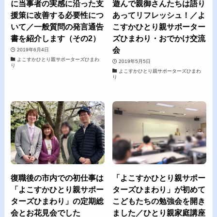
に当事者の実感に沿った支
遊んで親御さんたちは語り
援策に改善する必要性につ
あってリフレッシュ！／よ
いて／一般質問の発言通告
こすかひとり親サポーター
書を紹介します（その2）
ズひまわり・おでかけ交流
会
2019年6月4日
よこすかひとり親サポーターズひまわ
2019年5月5日
り
よこすかひとり親サポーターズひまわ
り
復職後の市内での初仕事は
「よこすかひとり親サポー
「よこすかひとり親サポー
ターズひまわり」が初めて
ターズひまわり」の定期総
こどもたちの勉強会を開き
会とお花見会でした
ました／ひとり親家庭講座