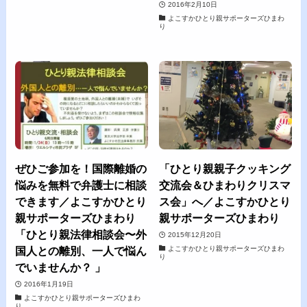
2016年2月10日
よこすかひとり親サポーターズひまわ
り
ぜひご参加を！国際離婚の
「ひとり親親子クッキング
悩みを無料で弁護士に相談
交流会＆ひまわりクリスマ
できます／よこすかひとり
ス会」へ／よこすかひとり
親サポーターズひまわり
親サポーターズひまわり
「ひとり親法律相談会〜外
2015年12月20日
よこすかひとり親サポーターズひまわ
国人との離別、一人で悩ん
り
でいませんか？ 」
2016年1月19日
よこすかひとり親サポーターズひまわ
り