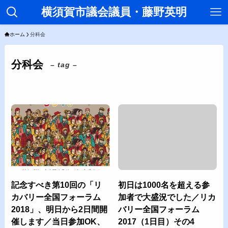
横須賀市議会議員・藤野英明
ホーム
分科会
分科会
– tag –
記念すべき第10回の「リ
初日は1000名を超える参
カバリー全国フォーラム
加者で大盛況でした／リカ
2018」、明日から2日間開
バリー全国フォーラム
催します／当日参加OK、
2017（1日目）その4