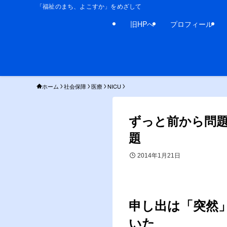
「福祉のまち、よこすか」をめざして
旧HPへ
プロフィール
ホーム
社会保障
医療
NICU
ずっと前から問
題
2014年1月21日
申し出は「突然
いた