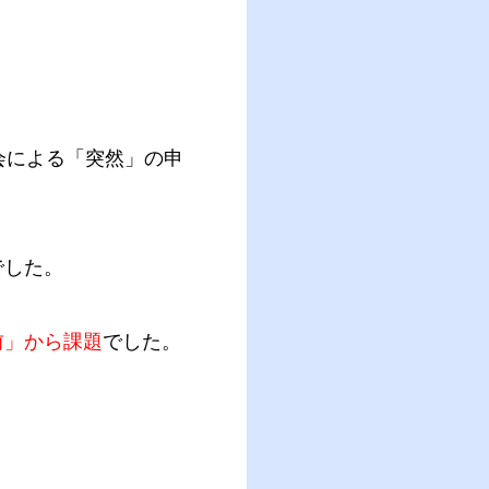
会による「突然」の申
でした。
前」から課題
でした。