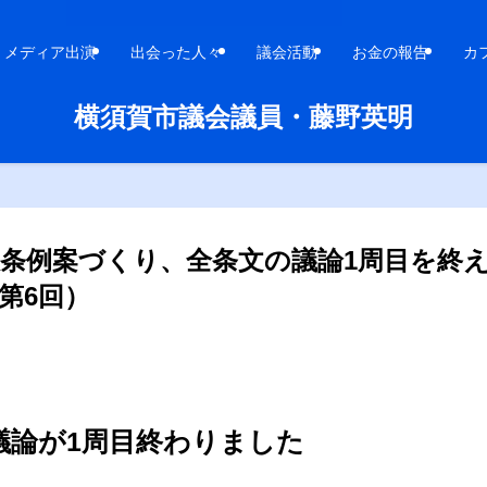
メディア出演
出会った人々
議会活動
お金の報告
カ
横須賀市議会議員・藤野英明
条例案づくり、全条文の議論1周目を終
第6回）
議論が1周目終わりました