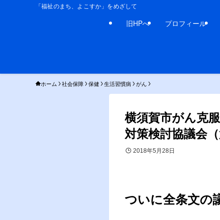
「福祉のまち、よこすか」をめざして
旧HPへ
プロフィール
ホーム
社会保障
保健
生活習慣病
がん
横須賀市がん克服
対策検討協議会（
2018年5月28日
ついに全条文の