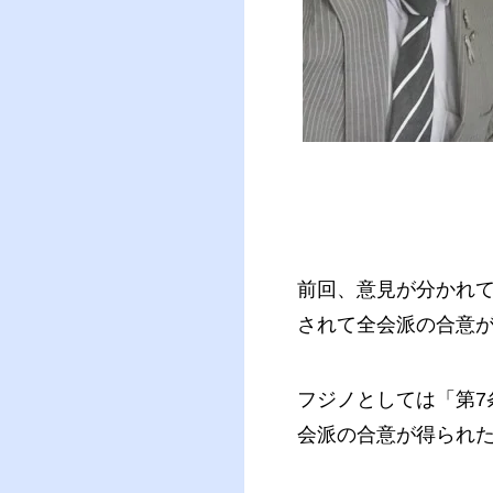
前回、意見が分かれ
されて全会派の合意
フジノとしては「第
会派の合意が得られ