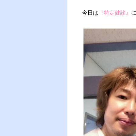
今日は
『特定健診』