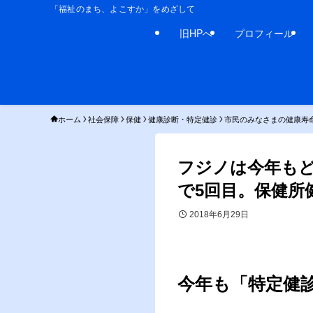
「福祉のまち、よこすか」をめざして
旧HPへ
プロフィール
ホーム
社会保障
保健
健康診断・特定健診
市民のみなさまの健康寿
フジノは今年も
で5回目。保健所
2018年6月29日
今年も「特定健