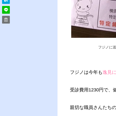
フジノに
フジノは今年も
逸見
受診費用1230円で
親切な職員さんたち