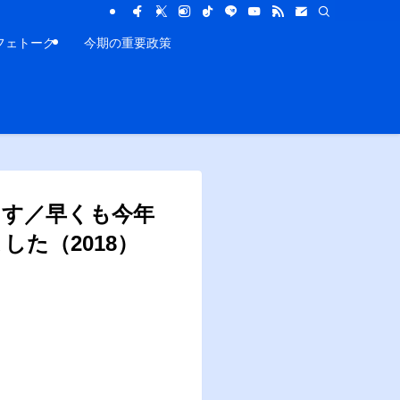
フェトーク
今期の重要政策
ます／早くも今年
た（2018）