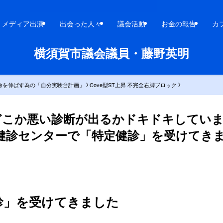
メディア出演
出会った人々
議会活動
お金の報告
カ
横須賀市議会議員・藤野英明
命を伸ばす為の「自分実験台計画」
Cove型ST上昇 不完全右脚ブロック
どこか悪い診断が出るかドキドキしてい
健診センターで「特定健診」を受けてきまし
診」を受けてきました